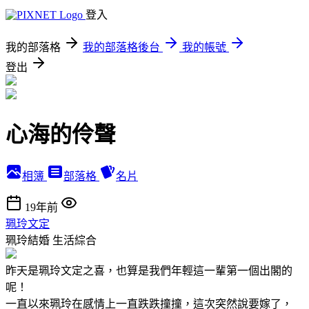
登入
我的部落格
我的部落格後台
我的帳號
登出
心海的伶聲
相簿
部落格
名片
19年前
珮玲文定
珮玲結婚
生活綜合
昨天是珮玲文定之喜，也算是我們年輕這一輩第一個出閣的
呢！
一直以來珮玲在感情上一直跌跌撞撞，這次突然說要嫁了，