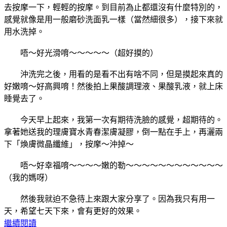
去按摩一下，輕輕的按摩。到目前為止都還沒有什麼特別的，
感覺就像是用一般磨砂洗面乳一樣（當然細很多），接下來就
用水洗掉。
唔～好光滑唷～～～～～（超好摸的）
沖洗完之後，用看的是看不出有啥不同，但是摸起來真的
好嫩唷～好高興唷！然後拍上果酸調理液、果酸乳液，就上床
睡覺去了。
今天早上起來，我第一次有期待洗臉的感覺，超期待的。
拿著她送我的理膚寶水青春潔膚凝膠，倒一點在手上，再灑兩
下「煥膚微晶纖維」，按摩～沖掉～
唔～好幸福唷～～～～嫩的勒～～～～～～～～～～～～
（我的媽呀）
然後我就迫不急待上來跟大家分享了。因為我只有用一
天，希望七天下來，會有更好的效果。
繼續閱讀