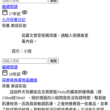
解鎖
繼續閱讀
17年前
九月保養日記
保養
美容彩妝
這篇文章受密碼保護，請輸入密碼後查
看內容。
提示：小翊
解鎖
繼續閱讀
18年前
葆療美煥膚微晶纖維
保養
美容彩妝
話說昨天到藥妝店去買那瓶Vichy的礦泉舒緩噴霧（買
150ml送50ml），剛好裡面的小姐問我有沒有趕時間，幫我做
肌膚檢測。因為我是敏感肌膚，之後她推薦我一些產品，並拿
了些試用品給我。我粉刺狀況已經改善很多，又沒有化妝習