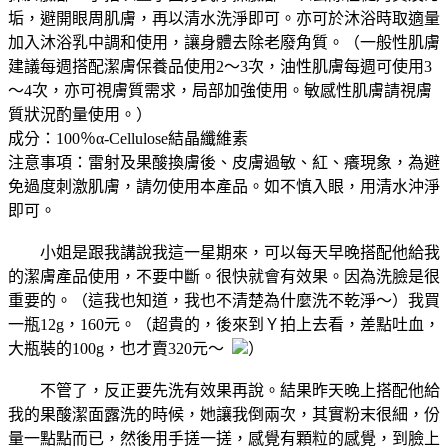
垢，避開眼周肌膚，再以清水洗淨即可。亦可於沐浴時取適量
加入沐浴乳中調和使用，讓身體去除老廢角質。（一般性肌膚
建議每週搭配潔膚保養品使用2～3次，油性肌膚每週可使用3
～4次，亦可視膚質需求，局部加強使用。敏感性肌膚請視膚
質狀況酌量使用。）
成分：100％α-Cellulose結晶纖維素
注意事項：雷射及果酸換膚後、皮膚過敏、紅、癢現象，為避
免過度刺激肌膚，請勿使用本產品。如不慎入眼，用清水沖淨
即可。
小姐是跟我講說我這一星期來，可以每天早晚搭配他給我
的潔膚產品使用，不要中斷。很快就會有效果。因為洗臉是很
重要的。（這我也知道，我也不清楚為什麼洗不乾淨～）我買
一瓶12g，160元。（超貴的，後來到Ｙ拍上去看，差點吐血，
大瓶裝的100g，也才賣320元～
）
不管了，反正要先洗有效果再說。結果昨天晚上搭配他給
我的果酸潔面露洗的時候，她讓我倒兩次，其實粉末很細，份
量一點點而已，然後用手搓一搓，感覺有顆粒的感覺，到臉上