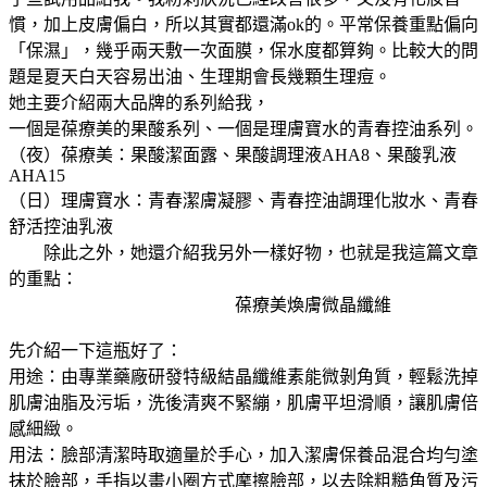
慣，加上皮膚偏白，所以其實都還滿ok的。平常保養重點偏向
「保濕」，幾乎兩天敷一次面膜，保水度都算夠。比較大的問
題是夏天白天容易出油、生理期會長幾顆生理痘。
她主要介紹兩大品牌的系列給我，
一個是葆療美的果酸系列、一個是理膚寶水的青春控油系列。
（夜）葆療美：果酸潔面露、果酸調理液AHA8、果酸乳液
AHA15
（日）理膚寶水：青春潔膚凝膠、青春控油調理化妝水、青春
舒活控油乳液
除此之外，她還介紹我另外一樣好物，也就是我這篇文章
的重點：
葆療美煥膚微晶纖維
先介紹一下這瓶好了：
用途：由專業藥廠研發特級結晶纖維素能微剝角質，輕鬆洗掉
肌膚油脂及污垢，洗後清爽不緊繃，肌膚平坦滑順，讓肌膚倍
感細緻。
用法：臉部清潔時取適量於手心，加入潔膚保養品混合均勻塗
抹於臉部，手指以畫小圈方式摩擦臉部，以去除粗糙角質及污