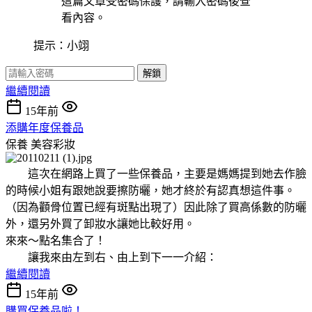
這篇文章受密碼保護，請輸入密碼後查
看內容。
提示：小翊
解鎖
繼續閱讀
15年前
添購年度保養品
保養
美容彩妝
這次在網路上買了一些保養品，主要是媽媽提到她去作臉
的時候小姐有跟她說要擦防曬，她才終於有認真想這件事。
（因為顴骨位置已經有斑點出現了）因此除了買高係數的防曬
外，還另外買了卸妝水讓她比較好用。
來來～點名集合了！
讓我來由左到右、由上到下一一介紹：
繼續閱讀
15年前
購買保養品啦！