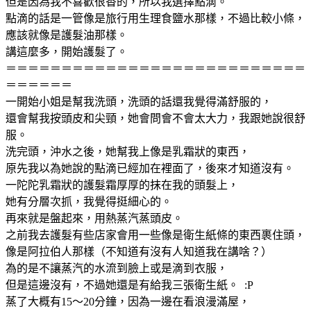
但是因為我不喜歡很香的，所以我選擇點滴。
點滴的話是一管像是旅行用生理食鹽水那樣，不過比較小條，
應該就像是護髮油那樣。
講這麼多，開始護髮了。
＝＝＝＝＝＝＝＝＝＝＝＝＝＝＝＝＝＝＝＝＝＝＝＝＝＝＝
＝＝＝＝＝＝
一開始小姐是幫我洗頭，洗頭的話還我覺得滿舒服的，
還會幫我按頭皮和尖頸，她會問會不會太大力，我跟她說很舒
服。
洗完頭，沖水之後，她幫我上像是乳霜狀的東西，
原先我以為她說的點滴已經加在裡面了，後來才知道沒有。
一陀陀乳霜狀的護髮霜厚厚的抹在我的頭髮上，
她有分層次抓，我覺得挺細心的。
再來就是盤起來，用熱蒸汽蒸頭皮。
之前我去護髮有些店家會用一些像是衛生紙條的東西裹住頭，
像是阿拉伯人那樣（不知道有沒有人知道我在講啥？）
為的是不讓蒸汽的水流到臉上或是滴到衣服，
但是這邊沒有，不過她還是有給我三張衛生紙。 :P
蒸了大概有15～20分鐘，因為一邊在看浪漫滿屋，