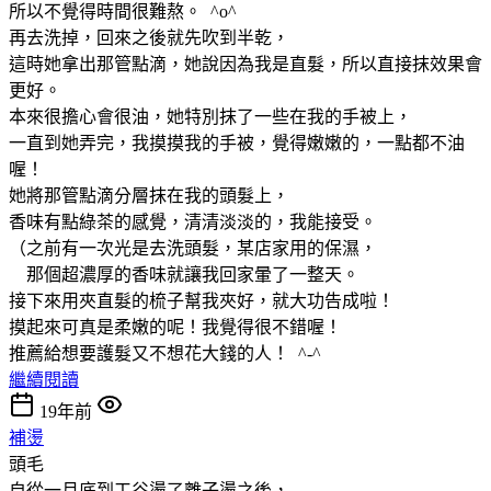
所以不覺得時間很難熬。 ^o^
再去洗掉，回來之後就先吹到半乾，
這時她拿出那管點滴，她說因為我是直髮，所以直接抹效果會
更好。
本來很擔心會很油，她特別抹了一些在我的手被上，
一直到她弄完，我摸摸我的手被，覺得嫩嫩的，一點都不油
喔！
她將那管點滴分層抹在我的頭髮上，
香味有點綠茶的感覺，清清淡淡的，我能接受。
（之前有一次光是去洗頭髮，某店家用的保濕，
那個超濃厚的香味就讓我回家暈了一整天。
接下來用夾直髮的梳子幫我夾好，就大功告成啦！
摸起來可真是柔嫩的呢！我覺得很不錯喔！
推薦給想要護髮又不想花大錢的人！ ^-^
繼續閱讀
19年前
補燙
頭毛
自從一月底到工谷燙了離子燙之後，