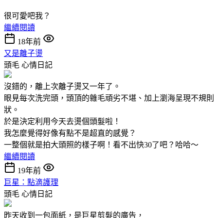
很可愛吧我？
繼續閱讀
18年前
又是離子燙
頭毛
心情日記
沒錯的，離上次離子燙又一年了。
眼見每次洗完頭，頭頂的雜毛頑劣不堪、加上瀏海呈現不規則
狀。
於是決定利用今天去燙個頭髮啦！
我怎麼覺得好像有點不是超直的感覺？
一整個就是拍大頭照的樣子啊！看不出快30了吧？哈哈～
繼續閱讀
19年前
巨星：點滴護理
頭毛
心情日記
昨天收到一包面紙，是巨星剪髮的廣告，