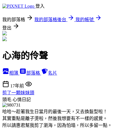
登入
我的部落格
我的部落格後台
我的帳號
登出
心海的伶聲
相簿
部落格
名片
17年前
剪了一顆妹妹頭
頭毛
心情日記
哈哈～趁著我生日當月的最後一天，又去換髮型啦！
其實重點是離子燙啦，然後我想要有不一樣的感覺。
所以請惠君幫我剪了瀏海，因為怕塌，所以多留一點。