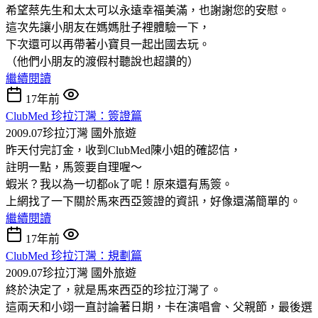
希望蔡先生和太太可以永遠幸福美滿，也謝謝您的安慰。
這次先讓小朋友在媽媽肚子裡體驗一下，
下次還可以再帶著小寶貝一起出國去玩。
（他們小朋友的渡假村聽說也超讚的）
繼續閱讀
17年前
ClubMed 珍拉汀灣：簽證篇
2009.07珍拉汀灣
國外旅遊
昨天付完訂金，收到ClubMed陳小姐的確認信，
註明一點，馬簽要自理喔～
蝦米？我以為一切都ok了呢！原來還有馬簽。
上網找了一下關於馬來西亞簽證的資訊，好像還滿簡單的。
繼續閱讀
17年前
ClubMed 珍拉汀灣：規劃篇
2009.07珍拉汀灣
國外旅遊
終於決定了，就是馬來西亞的珍拉汀灣了。
這兩天和小翊一直討論著日期，卡在演唱會、父親節，最後選