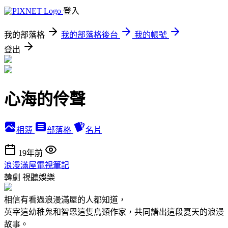
登入
我的部落格
我的部落格後台
我的帳號
登出
心海的伶聲
相簿
部落格
名片
19年前
浪漫滿屋電視筆記
韓劇
視聽娛樂
相信有看過浪漫滿屋的人都知道，
英宰這幼稚鬼和智恩這隻鳥類作家，共同譜出這段夏天的浪漫
故事。