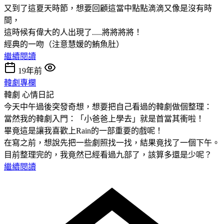
又到了這夏天時節，想要回顧這當中點點滴滴又像是沒有時
間，
這時候有偉大的人出現了.....將將將將！
經典的一吻（注意慧媛的鮪魚肚）
繼續閱讀
19年前
韓劇專欄
韓劇
心情日記
今天中午過後突發奇想，想要把自己看過的韓劇做個整理：
當然我的韓劇入門：「小爸爸上學去」就是首當其衝啦！
畢竟這是讓我喜歡上Rain的一部重要的戲呢！
在寫之前，想說先把一些劇照找一找，結果竟找了一個下午。
目前整理完的，我竟然已經看過九部了，該算多還是少呢？
繼續閱讀