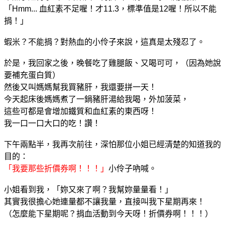
「Hmm... 血紅素不足喔！才11.3，標準值是12喔！所以不能
捐！」
蝦米？不能捐？對熱血的小伶子來說，這真是太殘忍了。
於是，我回家之後，晚餐吃了雞腿飯、又喝可可，（因為她說
要補充蛋白質）
然後又叫媽媽幫我買豬肝，我還要拼一天！
今天起床後媽媽煮了一鍋豬肝湯給我喝，外加菠菜，
這些可都是會增加鐵質和血紅素的東西呀！
我一口一口大口的吃！讚！
下午兩點半，我再次前往，深怕那位小姐已經清楚的知道我的
目的：
「我要那些折價券啊！！！」
小伶子吶喊。
小姐看到我，「妳又來了啊？我幫妳量量看！」
其實我很擔心她連量都不讓我量，直接叫我下星期再來！
（怎麼能下星期呢？捐血活動到今天呀！折價券啊！！！）