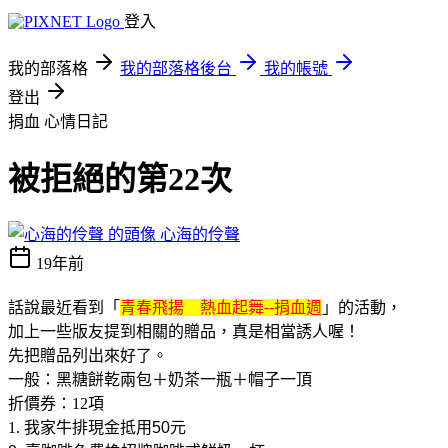
登入
我的部落格
我的部落格後台
我的帳號
登出
捐血
心情日記
被拒絕的第22次
心海的伶聲
19年前
話說最近看到「
青春飛揚 熱血起舞--捐血週
」的活動，
加上一些版友提到相關的贈品，真是相當誘人喔！
先把贈品列出來好了。
一般：黑糖餅乾兩包＋奶茶一瓶＋帽子一頂
折價券：12項
1.
我家牛排現金抵用50元