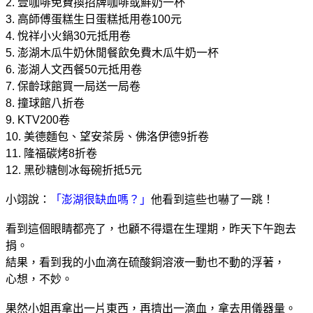
2.
壹咖啡免費換招牌咖啡或鮮奶一杯
3.
高師傅蛋糕生日蛋糕抵用卷100元
4.
悅祥小火鍋30元抵用卷
5.
澎湖木瓜牛奶休閒餐飲免費木瓜牛奶一杯
6.
澎湖人文西餐50元抵用卷
7.
保齡球館買一局送一局卷
8.
撞球館八折卷
9.
KTV200卷
10.
美德麵包、望安茶房、佛洛伊德9折卷
11.
隆福碳烤8折卷
12.
黑砂糖刨冰每碗折抵5元
小翊說：
「澎湖很缺血嗎？」
他看到這些也嚇了一跳！
看到這個眼睛都亮了，也顧不得還在生理期，昨天下午跑去
捐。
結果，看到我的小血滴在硫酸銅溶液一動也不動的浮著，
心想，不妙。
果然小姐再拿出一片東西，再擠出一滴血，拿去用儀器量。