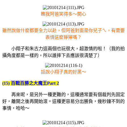
瞧我阿爸笑得多～開心
雖然說做什麼都要全力以赴，但阿爸對面是你兒子ㄟ，有需要
表情這麼猙獰嗎？
小翔子和朱古力這兩個也玩很大，超激情的啦！（我的拍
攝角度都是一樣的，所以誰摔下去應該很清楚了）
話說小翔子真的好黑～
(15) 百戰百勝之大魔王Part 2
再來呢，是另外一種更難的，這種通常要有個裁判先固定
好，離開之後再開始滾。這種更容易分出勝負，幾秒鐘不到的
事情，哈哈～