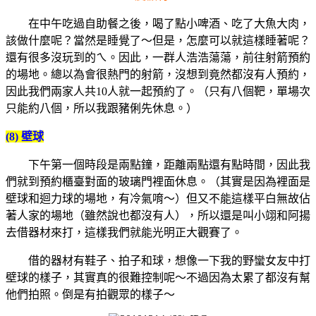
在中午吃過自助餐之後，喝了點小啤酒、吃了大魚大肉，
該做什麼呢？當然是睡覺了～但是，怎麼可以就這樣睡著呢？
還有很多沒玩到的ㄟ。因此，一群人浩浩蕩蕩，前往射箭預約
的場地。總以為會很熱門的射箭，沒想到竟然都沒有人預約，
因此我們兩家人共10人就一起預約了。（只有八個靶，單場次
只能約八個，所以我跟豬俐先休息。）
(8) 壁球
下午第一個時段是兩點鐘，距離兩點還有點時間，因此我
們就到預約櫃臺對面的玻璃門裡面休息。（其實是因為裡面是
壁球和迴力球的場地，有冷氣唷～）但又不能這樣平白無故佔
著人家的場地（雖然說也都沒有人），所以還是叫小翊和阿揚
去借器材來打，這樣我們就能光明正大觀賽了。
借的器材有鞋子、拍子和球，想像一下我的野蠻女友中打
壁球的樣子，其實真的很難控制呢～不過因為太累了都沒有幫
他們拍照。倒是有拍觀眾的樣子～