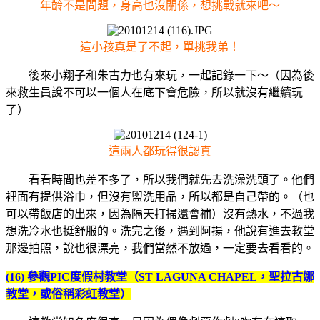
年齡不是問題，身高也沒關係，想挑戰就來吧～
這小孩真是了不起，單挑我弟！
後來小翔子和朱古力也有來玩，一起記錄一下～（因為後
來救生員說不可以一個人在底下會危險，所以就沒有繼續玩
了）
這兩人都玩得很認真
看看時間也差不多了，所以我們就先去洗澡洗頭了。他們
裡面有提供浴巾，但沒有盥洗用品，所以都是自己帶的。（也
可以帶飯店的出來，因為隔天打掃還會補）沒有熱水，不過我
想洗冷水也挺舒服的。洗完之後，遇到阿揚，他說有進去教堂
那邊拍照，說也很漂亮，我們當然不放過，一定要去看看的。
(16) 參觀PIC度假村教
堂（
ST LAGUNA CHAPEL
，聖拉古娜
教堂，或俗稱彩虹教堂）