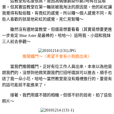
這教堂知名度很高，是因為偶像劇惡作劇2吻有在這取
景。但其實這教堂在第一輪就被我淘汰的原因是，他的彩虹讓
我覺得有點俗豔，有霓紅的感覺，所以囉～個人感覺不同，有
些人喜歡的就是他彩虹的感覺，見仁見智囉～
雖然沒有選她當教堂，但還是想要看看（其實是想要更進
一步肯定 Blue Aster 是最棒的，哈哈～）這時我、小翊和我妹
三人前去參觀～
推開鐵門～（希望不會有小狗跑出來）
當我們推開鐵門，正好有位工作人員出來，本來以為他是
趕我們的，沒想到他微笑跟我們打招呼還說可以進去，順手也
送了我一朵小花，哈哈～當然教堂是沒有婚禮進行的，要是有
的話可能就不能進來了。
接著，我們用還不錯的相機，但很不好的技術，拍了這些
照片～