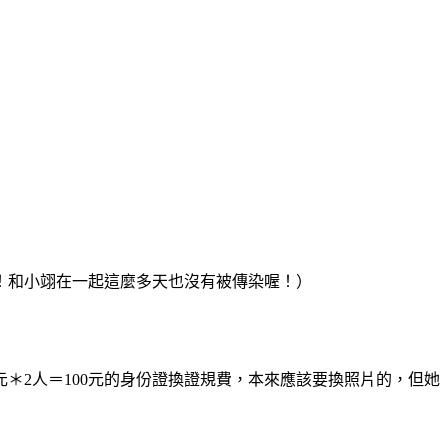
和小翊在一起這麼多天也沒有被傳染喔！）
2人＝100元的身份證換證規費，本來應該要換照片的，但她