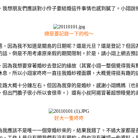
我想朋友們應該對小伶子要結婚這件事情也感到膩了。小翊說他
總是要記錄一下的啦～
，因為我不知道是關島的日期呢？還是元旦？還是登記？但因為
話，倒是不用考慮原來假的期間限制。於是，請小翊上網去預訂了
因為我想要穿著婚紗去登記的緣故（其實小翊一整個覺得我有點
休息，所以小翊家咚咚一直往我婚紗裡面鑽，大概覺得挺有趣的
路大概十分鐘左右。但因為我穿的是婚紗，感謝小翊媽媽（也就
，但出門膽子很小所以會很乖。）還有小叔阿揚冒著超想睡覺的
好大一隻咚咚
為我應該不是唯一一個穿婚紗來的，結果我錯了。不過大家都是
30，工作人員只有問我們有沒有預約，倒也沒有確認一些資料