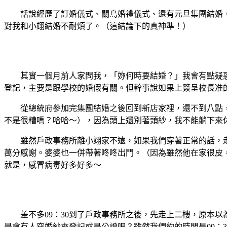
話說經歷了訂婚儀式、關島婚禮儀式、還有元旦集團結婚，
對我和小翊結婚不耐煩了。（這結論下的真神準！）
其實一個月前人家問我，「妳何時要結婚？」我會有點疑惑
登記，主要是跟學校的婚假有關。但幹事說如果上簽呈校長准的
從總統府參加完集團結婚之後回到新店家裡，還不到八點，
不是很糟嗎？哈哈～
），因為頭上還別著頭紗，我不能躺下來
雖然戶政事務所離小翊家不遠，如果我們穿著正常的話，走
萬分感謝。婆婆也一併帶著咚咚出門。（因為雖然他在家很皮
就是，感冒病毒好多好多～
差不多09：30到了戶政事務所之後，先走上二樓，原本以
是會有人穿婚紗來登記或是公證吧？雖然我們約的時間是09：