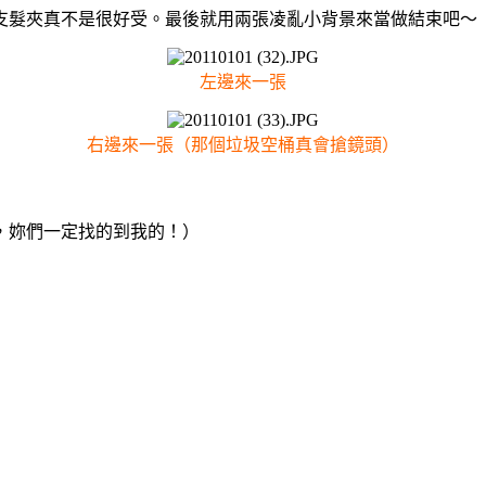
夾真不是很好受。最後就用兩張凌亂小背景來當做結束吧～（P
左邊來一張
右邊來一張（那個垃圾空桶真會搶鏡頭）
，妳們一定找的到我的！）