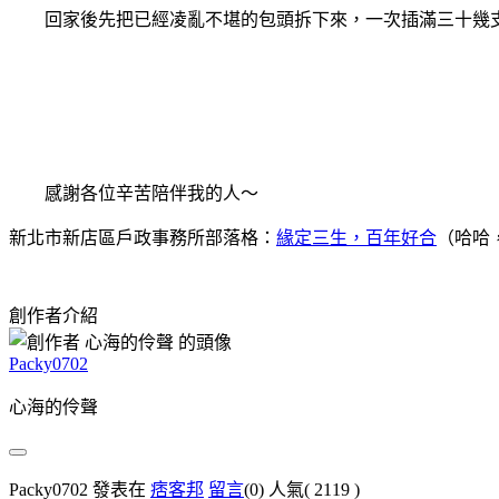
回家後先把已經凌亂不堪的包頭拆下來，一次插滿三十幾支髮
感謝各位辛苦陪伴我的人～
新北市新店區戶政事務所部落格：
緣定三生，百年好合
（哈哈
創作者介紹
Packy0702
心海的伶聲
Packy0702 發表在
痞客邦
留言
(0)
人氣(
2119
)