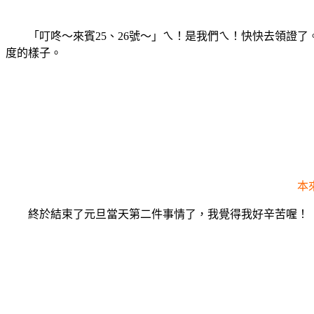
「叮咚～來賓25、26號～」ㄟ！是我們ㄟ！快快去領證了
度的樣子。
本
終於結束了元旦當天第二件事情了，我覺得我好辛苦喔！