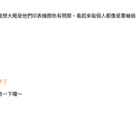
我想大概是他們印表機顏色有問題，看起來每個人都像是驚嚇過
字了
息一下囉～