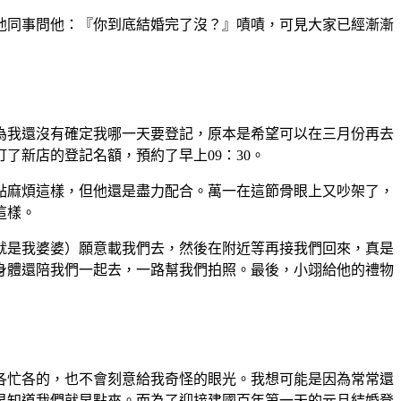
同事問他：『你到底結婚完了沒？』嘖嘖，可見大家已經漸漸
我還沒有確定我哪一天要登記，原本是希望可以在三月份再去
新店的登記名額，預約了早上09：30。
麻煩這樣，但他還是盡力配合。萬一在這節骨眼上又吵架了，
這樣。
是我婆婆）願意載我們去，然後在附近等再接我們回來，真是
身體還陪我們一起去，一路幫我們拍照。最後，小翊給他的禮物
各忙各的，也不會刻意給我奇怪的眼光。我想可能是因為常常還
，早知道我們就早點來。而為了迎接建國百年第一天的元旦結婚登