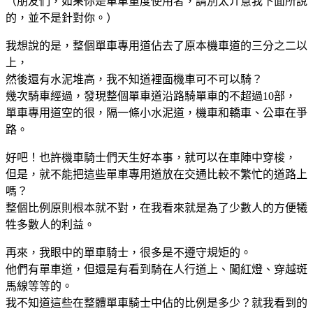
（朋友們，如果你是單車重度使用者，請別太介意我下面所說
的，並不是針對你。）
我想說的是，整個單車專用道佔去了原本機車道的三分之二以
上，
然後還有水泥堆高，我不知道裡面機車可不可以騎？
幾次騎車經過，發現整個單車道沿路騎單車的不超過10部，
單車專用道空的很，隔一條小水泥道，機車和轎車、公車在爭
路。
好吧！也許機車騎士們天生好本事，就可以在車陣中穿梭，
但是，就不能把這些單車專用道放在交通比較不繁忙的道路上
嗎？
整個比例原則根本就不對，在我看來就是為了少數人的方便犧
牲多數人的利益。
再來，我眼中的單車騎士，很多是不遵守規矩的。
他們有單車道，但還是有看到騎在人行道上、闖紅燈、穿越斑
馬線等等的。
我不知道這些在整體單車騎士中佔的比例是多少？就我看到的