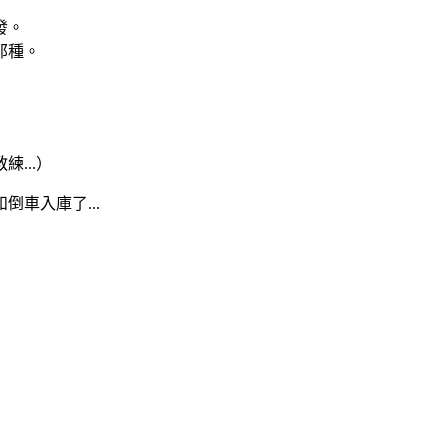
發。
那種。
...）
車入庫了...