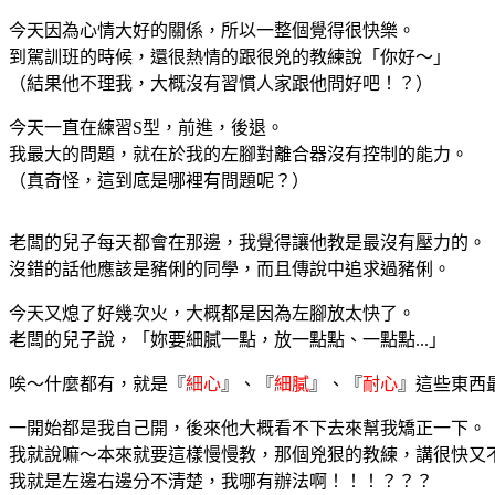
今天因為心情大好的關係，所以一整個覺得很快樂。
到駕訓班的時候，還很熱情的跟很兇的教練說「你好～」
（結果他不理我
，大概沒有習慣人家跟他問好吧！？）
今天一直在練習S型，前進，後退。
我最大的問題，就在於我的左腳對離合器沒有控制的能力。
（真奇怪，這到底是哪裡有問題呢？）
老闆的兒子每天都會在那邊，我覺得讓他教是最沒有壓力的。
沒錯的話他應該是豬俐的同學，而且傳說中追求過豬俐。
今天又熄了好幾次火，大概都是因為左腳放太快了。
老闆的兒子說，「妳要細膩一點，放一點點、一點點...」
唉～什麼都有，就是『
細心
』、『
細膩
』、『
耐心
』這些東西最
一開始都是我自己開，後來他大概看不下去來幫我矯正一下。
我就說嘛～本來就要這樣慢慢教，那個兇狠的教練，講很快又
我就是左邊右邊分不清楚，我哪有辦法啊！！！？？？