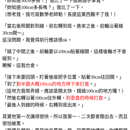
「妳知道30cm多長？」我比了一下我兩個手掌寬。
「妳知道100cm多長嗎？」我比了一下。
（想考我，我可是數學老師勒！長度這東西難不了我！）
「當右後照鏡對到線，就右轉到底。進來之後，前輪沿著線
30cm開～」
這沒問題，我覺得前行應該很ok。
「過了中間之後，前輪要以100cm貼著線開，這樣後輪才不會
碰到。」
瞭解，這我也會。
「接下來要回頭。盯著後座把手位置，貼著30cm往回開。」
「到了
對半圓大概100cm的地方停下來打直
。」
（這地方我常弄錯，應該是開太快，錯過100cm的地方囉！）
「然後右轉沿著100cm往外轉，
到垂直的時候打直
。」
「最後人到線的時候，右轉到底出來。」
其實他第一次講得很快，所以我第一、二次都會開出去，而且
很怕被罵。