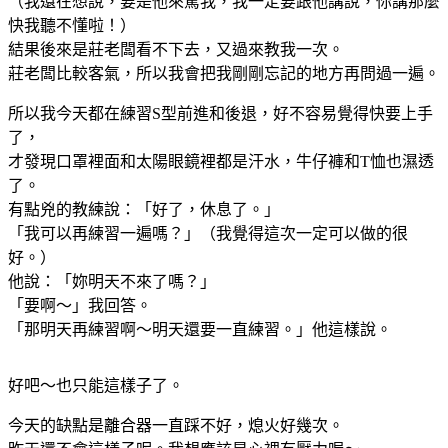
（我還在想說，要是他來罵我，我一定要跟他講說，你講那麼
快我聽不懂啦！）
結果後來是莊老闆看不下去，又過來教我一次。
莊老闆比較客氣，所以我會把我剛剛忘記的地方再問過一遍。
所以我今天都在練習S型前進和後退，好不容易覺得快要上手
了，
才發現口罩裡面和太陽眼鏡裡都是汗水，牛仔褲和T恤也濕透
了。
有點兇的教練說：「好了，休息了。」
「我可以再練習一遍嗎？」（我覺得這次一定可以做的很
好。）
他說：「妳明天不來了嗎？」
「要啊～」我回答。
「那明天再練習啊～明天還要一直練習。」他這樣說。
好吧～也只能這樣子了。
今天的缺點是離合器一直踩不好，熄火好幾次。